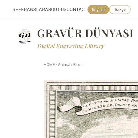
REFERANSLAR
ABOUT US
CONTACT
English
Türkçe
GRAVÜR DÜNYASI
Digital Engraving Library
HOME
›
Animal
›
Birds