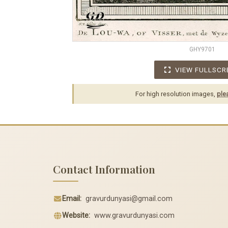
GHY9701
VIEW FULLSCR
For high resolution images,
ple
Contact Information
Email:
gravurdunyasi@gmail.com
Website:
www.gravurdunyasi.com