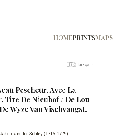
HOME
PRINTS
MAPS
🇹🇷 Türkçe →
seau Pescheur, Avec La
, Tire De Nieuhof / De Lou-
 De Wyze Van Vischvangst,
Jakob van der Schley (1715-1779)